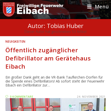
Zum
Inhalt
Menü
springen
Autor:
Tobias Huber
Dieser Autor hat geschrieben 53 Artikel
NEUIGKEITEN
Öffentlich zugänglicher
Defibrillator am Gerätehaus
Eibach
Ein großer Dank geht an die VR-Bank Taufkirchen-Dorfen für
die Spende eines Defibrillators! Ab sofort steht der Feuerwehr
Eibach ein Defibrillator zur…
0 KOMMENTARE
24. NOVEMBER 2021