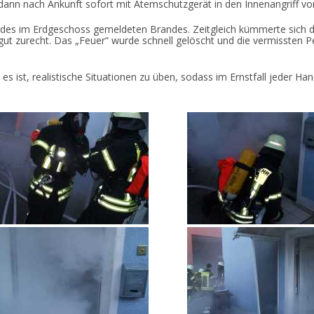
ann nach Ankunft sofort mit Atemschutzgerät in den Innenangriff v
es im Erdgeschoss gemeldeten Brandes. Zeitgleich kümmerte sich d
 gut zurecht. Das „Feuer“ wurde schnell gelöscht und die vermisste
es ist, realistische Situationen zu üben, sodass im Ernstfall jeder Handg