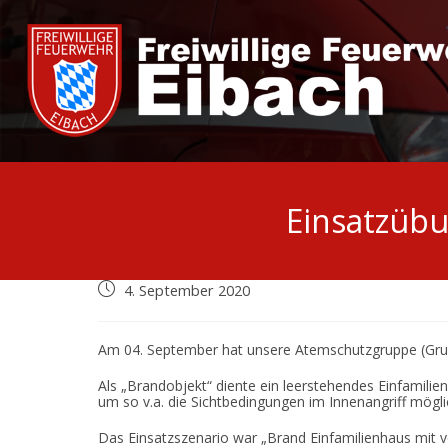
Zum
Inhalt
springen
Einsatzübu
Beitrag
4. September 2020
veröffentlicht:
Am 04. September hat unsere Atemschutzgruppe (Grup
Als „Brandobjekt“ diente ein leerstehendes Einfamili
um so v.a. die Sichtbedingungen im Innenangriff möglic
Das Einsatzszenario war „Brand Einfamilienhaus mit v