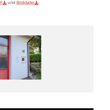
F
und
Bilddatei