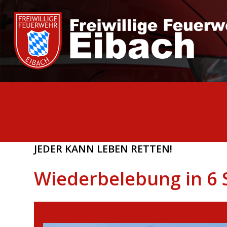
Zum
Inhalt
springen
JEDER KANN LEBEN RETTEN!
Wiederbelebung in 6 S