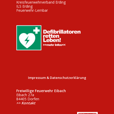
g
s
a
Kreisfeuerwehrverband Erding
ILS Erding
e
t
i
Feuerwehr-Lernbar
i
n
c
o
h
n
t
e
n
,
N
a
v
Impressum & Datenschutzerklärung
i
g
Freiwillige Feuerwehr Eibach
a
Eibach 27a
84405 Dorfen
t
>> Kontakt
i