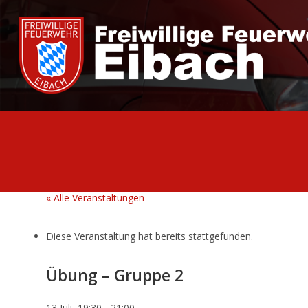
Zum
Inhalt
springen
« Alle Veranstaltungen
Diese Veranstaltung hat bereits stattgefunden.
Übung – Gruppe 2
13 Juli, 19:30
-
21:00