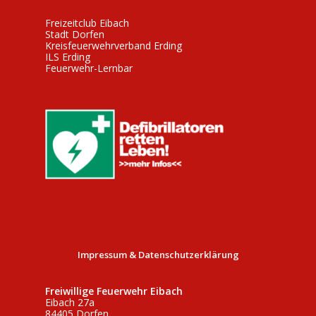
u
A
i
n
Freizeitclub Eibach
n
g
Stadt Dorfen
g
s
a
Kreisfeuerwehrverband Erding
ILS Erding
e
t
i
Feuerwehr-Lernbar
i
n
c
o
h
n
t
e
n
,
N
a
v
Impressum & Datenschutzerklärung
i
g
Freiwillige Feuerwehr Eibach
a
Eibach 27a
84405 Dorfen