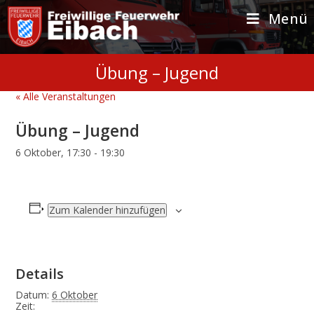
Zum
Inhalt
Menü
springen
Übung – Jugend
« Alle Veranstaltungen
Übung – Jugend
6 Oktober, 17:30
-
19:30
Zum Kalender hinzufügen
Details
Datum:
6 Oktober
Zeit: