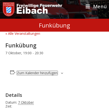
Zum
Inhalt
Menü
springen
Funkübung
« Alle Veranstaltungen
Funkübung
7 Oktober, 19:00
-
20:30
Zum Kalender hinzufügen
Details
Datum:
7 Oktober
Zeit: