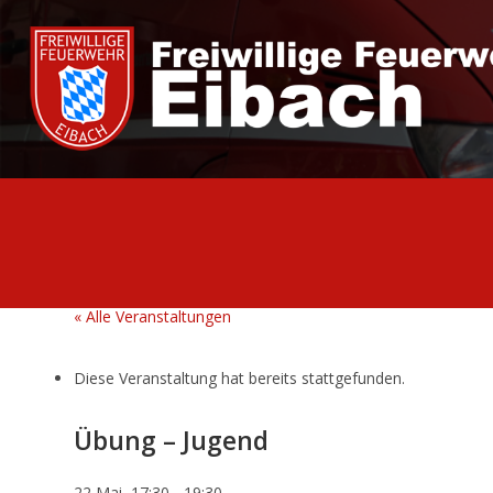
Zum
Inhalt
springen
« Alle Veranstaltungen
Diese Veranstaltung hat bereits stattgefunden.
Übung – Jugend
22 Mai, 17:30
-
19:30