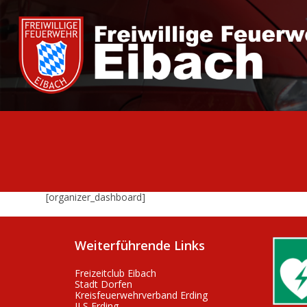
Zum
Inhalt
springen
[organizer_dashboard]
Weiterführende Links
Freizeitclub Eibach
Stadt Dorfen
Kreisfeuerwehrverband Erding
ILS Erding