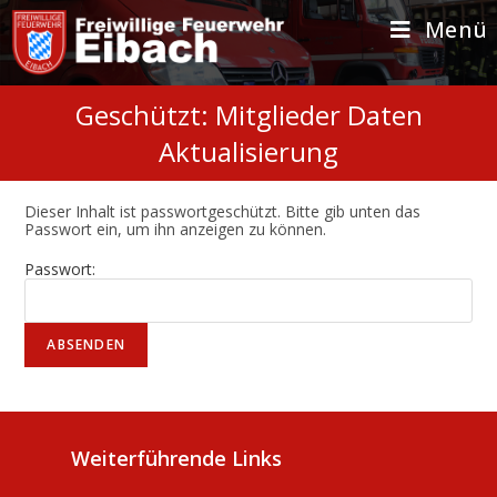
Zum
Inhalt
Menü
springen
Geschützt: Mitglieder Daten
Aktualisierung
Dieser Inhalt ist passwortgeschützt. Bitte gib unten das
Passwort ein, um ihn anzeigen zu können.
Passwort:
Weiterführende Links