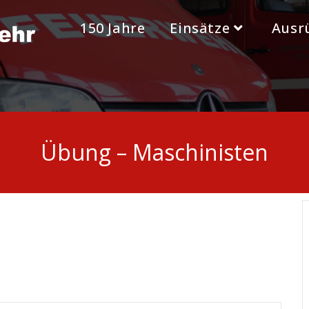
150 Jahre
Einsätze
Ausr
Übung – Maschinisten