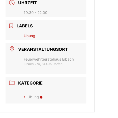
UHRZEIT
19:30 - 22:00
LABELS
Übung
VERANSTALTUNGSORT
Feuerwehrgerätehaus Eibach
Eibach 27A, 84405 Dorfen
KATEGORIE
Übung