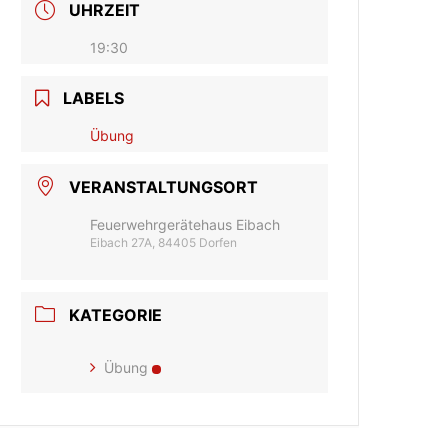
UHRZEIT
19:30
LABELS
Übung
VERANSTALTUNGSORT
Feuerwehrgerätehaus Eibach
Eibach 27A, 84405 Dorfen
KATEGORIE
Übung