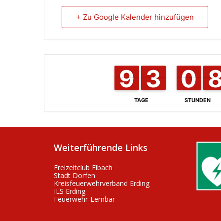
+ Zu Google Kalender hinzufügen
8
8
9
9
3
3
2
2
0
0
9
9
TAGE
STUNDEN
Weiterführende Links
Freizeitclub Eibach
Stadt Dorfen
Kreisfeuerwehrverband Erding
ILS Erding
Feuerwehr-Lernbar