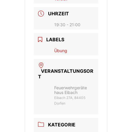
UHRZEIT
19:30 - 21:00
LABELS
Übung
VERANSTALTUNGSOR
T
Feuerwehrgeräte
haus Eibach
Eibach 27A, 84405
Dorfen
KATEGORIE