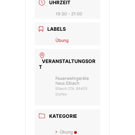
UHRZEIT
19:30 - 21:00
LABELS
Übung
VERANSTALTUNGSOR
T
Feuerwehrgeräte
haus Eibach
Eibach 27A, 84405
Dorfen
KATEGORIE
Übung