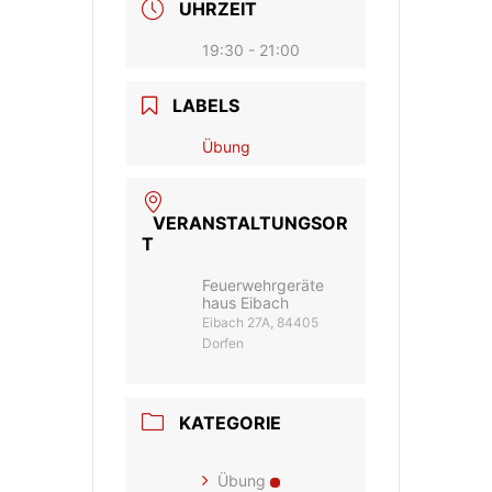
UHRZEIT
19:30 - 21:00
LABELS
Übung
VERANSTALTUNGSOR
T
Feuerwehrgeräte
haus Eibach
Eibach 27A, 84405
Dorfen
KATEGORIE
Übung