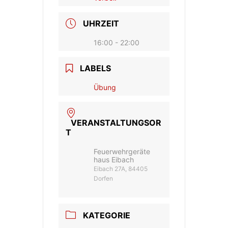
UHRZEIT
16:00 - 22:00
LABELS
Übung
VERANSTALTUNGSOR
T
Feuerwehrgeräte
haus Eibach
Eibach 27A, 84405
Dorfen
KATEGORIE