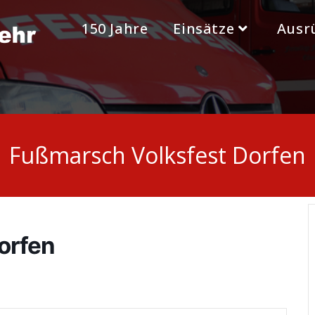
150 Jahre
Einsätze
Ausr
Fußmarsch Volksfest Dorfen
orfen