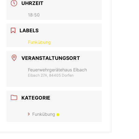
UHRZEIT
18:50
LABELS
Funkübung
VERANSTALTUNGSORT
Feuerwehrgerätehaus Eibach
Eibach 27A, 84405 Dorfen
KATEGORIE
Funkübung