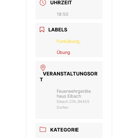
UHRZEIT
18:50
LABELS
Funkübung,
Übung
VERANSTALTUNGSOR
T
Feuerwehrgeräte
haus Eibach
Eibach 27A, 84405
Dorfen
KATEGORIE