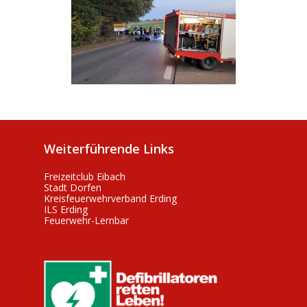
Weiterführende Links
Freizeitclub Eibach
Stadt Dorfen
Kreisfeuerwehrverband Erding
ILS Erding
Feuerwehr-Lernbar