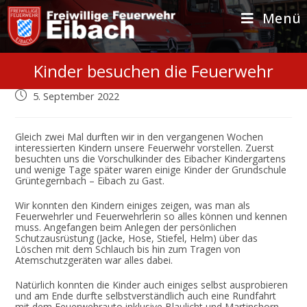
Zum
Inhalt
Menü
springen
Kinder besuchen die Feuerwehr
Beitrag
5. September 2022
veröffentlicht:
Gleich zwei Mal durften wir in den vergangenen Wochen
interessierten Kindern unsere Feuerwehr vorstellen. Zuerst
besuchten uns die Vorschulkinder des Eibacher Kindergartens
und wenige Tage später waren einige Kinder der Grundschule
Grüntegernbach – Eibach zu Gast.
Wir konnten den Kindern einiges zeigen, was man als
Feuerwehrler und Feuerwehrlerin so alles können und kennen
muss. Angefangen beim Anlegen der persönlichen
Schutzausrüstung (Jacke, Hose, Stiefel, Helm) über das
Löschen mit dem Schlauch bis hin zum Tragen von
Atemschutzgeräten war alles dabei.
Natürlich konnten die Kinder auch einiges selbst ausprobieren
und am Ende durfte selbstverständlich auch eine Rundfahrt
mit dem Feuerwehrauto inklusive Blaulicht und Martinshorn